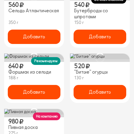
560
540
Сельдь Атлантическая
Бутерброды со
шпротами
350 г
150 г
Добавить
Добавить
Рекомендуем
640
520
Форшмак из сельди
"Битые" огурцы
188 г
130 г
Добавить
Добавить
На компанию
980
Пивная доска
275 г