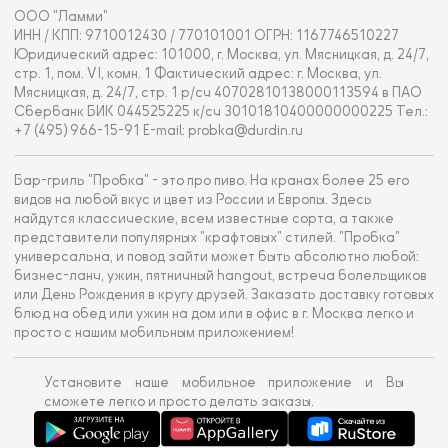
ООО "Ламми"
ИНН / КПП: 9710012430 / 770101001 ОГРН: 1167746510227
Юридический адрес: 101000, г. Москва, ул. Мясницкая, д. 24/7,
стр. 1, пом. VI, комн. 1 Фактический адрес: г. Москва, ул.
Мясницкая, д. 24/7, стр. 1 р/сч 40702810138000113594 в ПАО
Сбербанк БИК 044525225 к/сч 30101810400000000225 Тел.:
+7 (495) 966-15-91 E-mail: probka@durdin.ru
Бар-гриль "Пробка" - это про пиво. На кранах более 25 его
видов на любой вкус и цвет из России и Европы. Здесь
найдутся классические, всем известные сорта, а также
представители популярных "крафтовых" стилей. "Пробка"
универсальна, и повод зайти может быть абсолютно любой:
бизнес-ланч, ужин, пятничный hangout, встреча болельщиков
или День Рождения в кругу друзей. Заказать доставку готовых
блюд на обед или ужин на дом или в офис в г. Москва легко и
просто с нашим мобильным приложением!
Установите наше мобильное приложение и Вы
сможете легко и просто делать заказы.