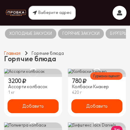
Выберите адрес
ХОЛОДНЫЕ ЗАКУСКИ
ГОРЯЧИЕ ЗАКУСКИ
БУРГЕРЫ
Главная
Горячие блюда
Горячие блюда
Гурманы оценят
3200
780
Ассорти колбасок
Колбаски Кнакер
1 кг
420 г
Добавить
Добавить
Хит