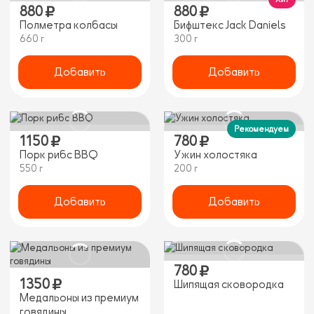
880
880
Полметра колбасы
Бифштекс Jack Daniels
660 г
300 г
Добавить
Добавить
Рекомендуем
1150
780
Порк рибс BBQ
Ужин холостяка
550 г
200 г
Добавить
Добавить
780
1350
Шипящая сковородка
Медальоны из премиум
говядины