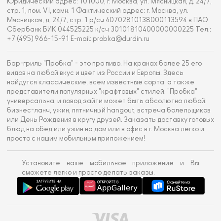
Юридический адрес: 101000, г. Москва, ул. Мясницкая, д. 24/7,
стр. 1, пом. VI, комн. 1 Фактический адрес: г. Москва, ул.
Мясницкая, д. 24/7, стр. 1 р/сч 40702810138000113594 в ПАО
Сбербанк БИК 044525225 к/сч 30101810400000000225 Тел.:
+7 (495) 966-15-91 E-mail: probka@durdin.ru
Бар-гриль "Пробка" - это про пиво. На кранах более 25 его
видов на любой вкус и цвет из России и Европы. Здесь
найдутся классические, всем известные сорта, а также
представители популярных "крафтовых" стилей. "Пробка"
универсальна, и повод зайти может быть абсолютно любой:
бизнес-ланч, ужин, пятничный hangout, встреча болельщиков
или День Рождения в кругу друзей. Заказать доставку готовых
блюд на обед или ужин на дом или в офис в г. Москва легко и
просто с нашим мобильным приложением!
Установите наше мобильное приложение и Вы
сможете легко и просто делать заказы.