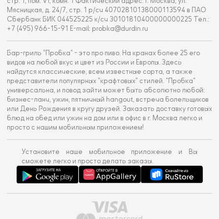
стр. 1, пом. VI, комн. 1 Фактический адрес: г. Москва, ул.
Мясницкая, д. 24/7, стр. 1 р/сч 40702810138000113594 в ПАО
Сбербанк БИК 044525225 к/сч 30101810400000000225 Тел.:
+7 (495) 966-15-91 E-mail: probka@durdin.ru
Бар-гриль "Пробка" - это про пиво. На кранах более 25 его
видов на любой вкус и цвет из России и Европы. Здесь
найдутся классические, всем известные сорта, а также
представители популярных "крафтовых" стилей. "Пробка"
универсальна, и повод зайти может быть абсолютно любой:
бизнес-ланч, ужин, пятничный hangout, встреча болельщиков
или День Рождения в кругу друзей. Заказать доставку готовых
блюд на обед или ужин на дом или в офис в г. Москва легко и
просто с нашим мобильным приложением!
Установите наше мобильное приложение и Вы
сможете легко и просто делать заказы.