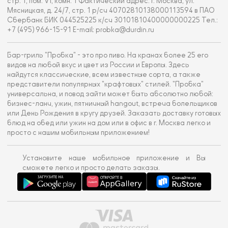
стр. 1, пом. VI, комн. 1 Фактический адрес: г. Москва, ул.
Мясницкая, д. 24/7, стр. 1 р/сч 40702810138000113594 в ПАО
Сбербанк БИК 044525225 к/сч 30101810400000000225 Тел.:
+7 (495) 966-15-91 E-mail: probka@durdin.ru
Бар-гриль "Пробка" - это про пиво. На кранах более 25 его
видов на любой вкус и цвет из России и Европы. Здесь
найдутся классические, всем известные сорта, а также
представители популярных "крафтовых" стилей. "Пробка"
универсальна, и повод зайти может быть абсолютно любой:
бизнес-ланч, ужин, пятничный hangout, встреча болельщиков
или День Рождения в кругу друзей. Заказать доставку готовых
блюд на обед или ужин на дом или в офис в г. Москва легко и
просто с нашим мобильным приложением!
Установите наше мобильное приложение и Вы
сможете легко и просто делать заказы.